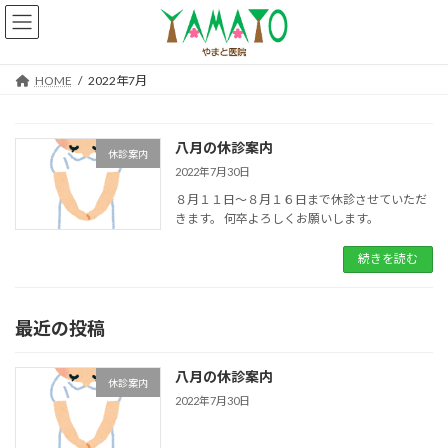
コ
ナ
ン
ビ
テ
ゲ
ン
ー
HOME
2022年7月
ツ
シ
へ
ョ
ス
ン
八月の休診案内
キ
に
休診案内
ッ
移
2022年7月30日
プ
動
８月１１日～８月１６日まで休診させていただ
きます。 何卒よろしくお願いします。
続きを読む
最近の投稿
八月の休診案内
休診案内
2022年7月30日